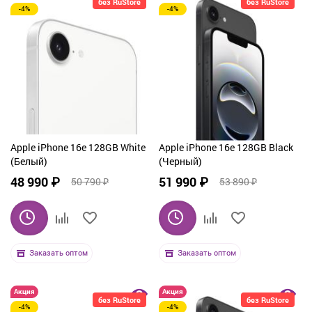
без RuStore
без RuStore
-4%
-4%
От дорогих к дешевым
По рейтингу
По названию
Apple iPhone 16e 128GB White
Apple iPhone 16e 128GB Black
(Белый)
(Черный)
48 990 ₽
51 990 ₽
50 790 ₽
53 890 ₽
Заказать оптом
Заказать оптом
Акция
Акция
без RuStore
без RuStore
-4%
-4%