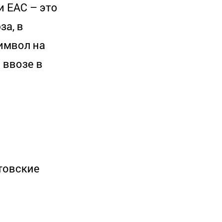
и EAC – это
за, в
имвол на
 ввозе в
стовские