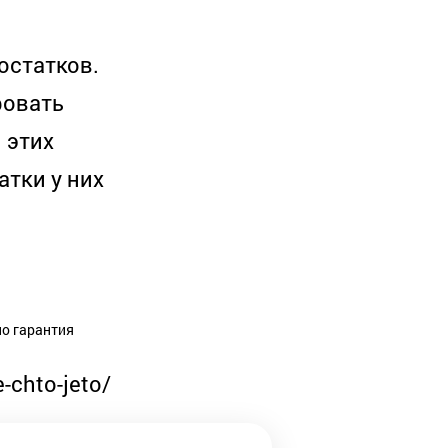
остатков.
ровать
 этих
атки у них
но гарантия
-chto-jeto/