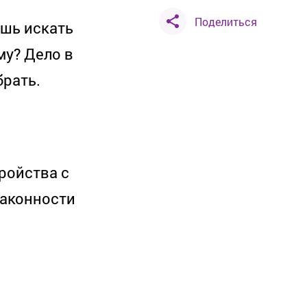
Поделиться
ешь искать
му? Дело в
брать.
ройства с
законности