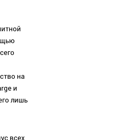
нитной
ощью
сего
ство на
rge и
его лишь
пус всех