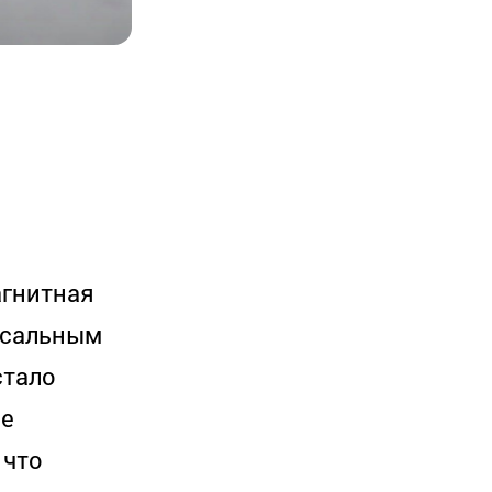
агнитная
ерсальным
стало
ые
 что