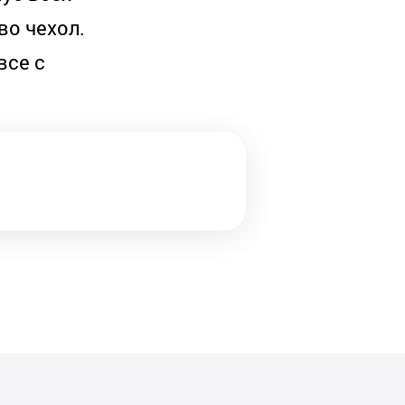
во чехол.
все с