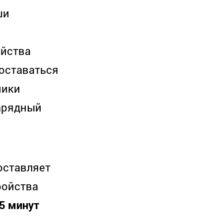
ши
ойства
оставаться
ники
Зарядный
оставляет
ройства
5 минут