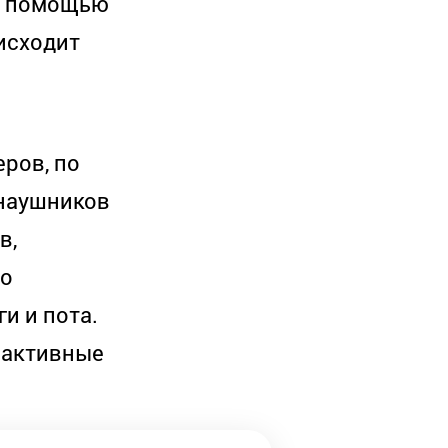
с помощью
исходит
ров, по
 наушников
в,
то
и и пота.
 активные